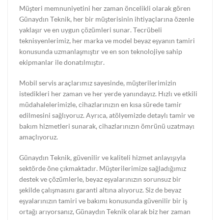
Müşteri memnuniyetini her zaman öncelikli olarak gören
Günaydın Teknik, her bir müşterisinin ihtiyaçlarına özenle
yaklaşır ve en uygun çözümleri sunar. Tecrübeli
teknisyenlerimiz, her marka ve model beyaz eşyanın tamiri
konusunda uzmanlaşmıştır ve en son teknolojiye sahip
ekipmanlar ile donatılmıştır.
Mobil servis araçlarımız sayesinde, müşterilerimizin
istedikleri her zaman ve her yerde yanındayız. Hızlı ve etkili
müdahalelerimizle, cihazlarınızın en kısa sürede tamir
edilmesini sağlıyoruz. Ayrıca, atölyemizde detaylı tamir ve
bakım hizmetleri sunarak, cihazlarınızın ömrünü uzatmayı
amaçlıyoruz.
Günaydın Teknik, güvenilir ve kaliteli hizmet anlayışıyla
sektörde öne çıkmaktadır. Müşterilerimize sağladığımız
destek ve çözümlerle, beyaz eşyalarınızın sorunsuz bir
şekilde çalışmasını garanti altına alıyoruz. Siz de beyaz
eşyalarınızın tamiri ve bakımı konusunda güvenilir bir iş
ortağı arıyorsanız, Günaydın Teknik olarak biz her zaman