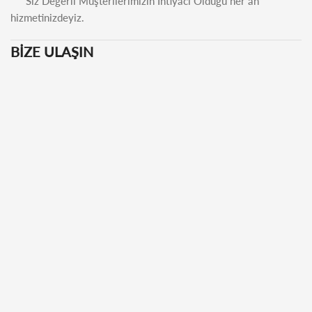
Siz Değerli Müşterilerimizin İhtiyacı Olduğu her an
hizmetinizdeyiz.
BİZE ULAŞIN