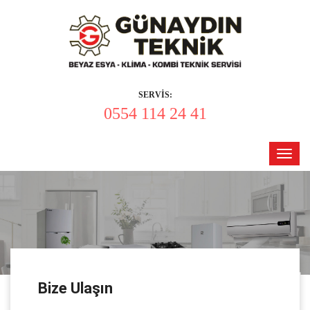
SERVİS:
0554 114 24 41
Toggl
navig
Bize Ulaşın